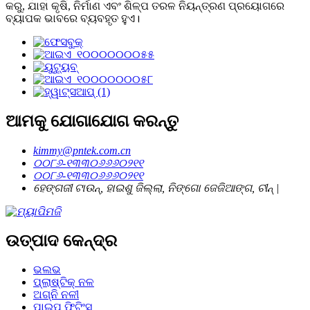
କରୁ, ଯାହା କୃଷି, ନିର୍ମାଣ ଏବଂ ଶିଳ୍ପ ତରଳ ନିୟନ୍ତ୍ରଣ ପ୍ରୟୋଗରେ
ବ୍ୟାପକ ଭାବରେ ବ୍ୟବହୃତ ହୁଏ।
ଆମକୁ ଯୋଗାଯୋଗ କରନ୍ତୁ
kimmy@pntek.com.cn
୦୦୮୬-୧୩୩୦୬୬୬୦୨୧୧
୦୦୮୬-୧୩୩୦୬୬୬୦୨୧୧
ହେଙ୍ଗଜୀ ଟାଉନ୍, ହାଇଶୁ ଜିଲ୍ଲା, ନିଙ୍ଗୋ ଜେଜିଆଙ୍ଗ, ଚୀନ୍ |
ଉତ୍ପାଦ କେନ୍ଦ୍ର
ଭଲଭ
ପ୍ଲାଷ୍ଟିକ୍ ନଳ
ଅଗ୍ନି ନଳୀ
ପାଇପ୍ ଫିଟିଂସ୍