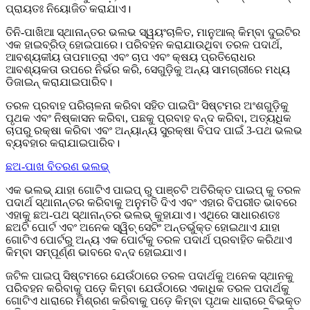
ପ୍ରାୟତଃ ନିୟୋଜିତ କରାଯାଏ।
ତିନି-ପାଖିଆ ସ୍ଥାନାନ୍ତର ଭଲଭ ସ୍ୱୟଂଚାଳିତ, ମାନୁଆଲ୍ କିମ୍ବା ଦୁଇଟିର
ଏକ ହାଇବ୍ରିଡ୍ ହୋଇପାରେ। ପରିବହନ କରାଯାଉଥିବା ତରଳ ପଦାର୍ଥ,
ଆବଶ୍ୟକୀୟ ତାପମାତ୍ରା ଏବଂ ଚାପ ଏବଂ କ୍ଷୟ ପ୍ରତିରୋଧର
ଆବଶ୍ୟକତା ଉପରେ ନିର୍ଭର କରି, ସେଗୁଡ଼ିକୁ ଅନ୍ୟ ସାମଗ୍ରୀରେ ମଧ୍ୟ
ଡିଜାଇନ୍ କରାଯାଇପାରିବ।
ତରଳ ପ୍ରବାହ ପରିଚାଳନା କରିବା ସହିତ ପାଇପିଂ ସିଷ୍ଟମର ଅଂଶଗୁଡ଼ିକୁ
ପୃଥକ ଏବଂ ନିଷ୍କାସନ କରିବା, ପଛକୁ ପ୍ରବାହ ବନ୍ଦ କରିବା, ଅତ୍ୟଧିକ
ଚାପରୁ ରକ୍ଷା କରିବା ଏବଂ ଅନ୍ୟାନ୍ୟ ସୁରକ୍ଷା ବିପଦ ପାଇଁ 3-ପଥ ଭଲଭ
ବ୍ୟବହାର କରାଯାଇପାରିବ।
ଛଅ-ପାଖ ବିତରଣ ଭଲଭ୍
ଏକ ଭଲଭ୍ ଯାହା ଗୋଟିଏ ପାଇପ୍ ରୁ ପାଞ୍ଚଟି ଅତିରିକ୍ତ ପାଇପ୍ କୁ ତରଳ
ପଦାର୍ଥ ସ୍ଥାନାନ୍ତର କରିବାକୁ ଅନୁମତି ଦିଏ ଏବଂ ଏହାର ବିପରୀତ ଭାବରେ
ଏହାକୁ ଛଅ-ପଥ ସ୍ଥାନାନ୍ତର ଭଲଭ୍ କୁହାଯାଏ। ଏଥିରେ ସାଧାରଣତଃ
ଛଅଟି ପୋର୍ଟ ଏବଂ ଅନେକ ସ୍ୱିଚ୍ ସେଟିଂ ଅନ୍ତର୍ଭୁକ୍ତ ହୋଇଥାଏ ଯାହା
ଗୋଟିଏ ପୋର୍ଟରୁ ଅନ୍ୟ ଏକ ପୋର୍ଟକୁ ତରଳ ପଦାର୍ଥ ପ୍ରବାହିତ କରିଥାଏ
କିମ୍ବା ସମ୍ପୂର୍ଣ୍ଣ ଭାବରେ ବନ୍ଦ ହୋଇଯାଏ।
ଜଟିଳ ପାଇପ୍ ସିଷ୍ଟମରେ ଯେଉଁଠାରେ ତରଳ ପଦାର୍ଥକୁ ଅନେକ ସ୍ଥାନକୁ
ପରିବହନ କରିବାକୁ ପଡ଼େ କିମ୍ବା ଯେଉଁଠାରେ ଏକାଧିକ ତରଳ ପଦାର୍ଥକୁ
ଗୋଟିଏ ଧାରାରେ ମିଶ୍ରଣ କରିବାକୁ ପଡ଼େ କିମ୍ବା ପୃଥକ ଧାରାରେ ବିଭକ୍ତ