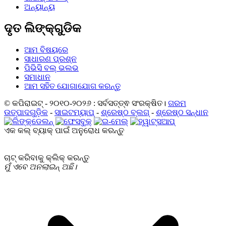
ଅନ୍ୟାନ୍ୟ
ଦୃତ ଲିଙ୍କ୍ଗୁଡିକ
ଆମ ବିଷୟରେ
ସାଧାରଣ ପ୍ରଶ୍ନ
ପିଭିସି ବଲ୍ ଭଲଭ
ସମାଧାନ
ଆମ ସହିତ ଯୋଗାଯୋଗ କରନ୍ତୁ
© କପିରାଇଟ୍ - ୨୦୧୦-୨୦୨୬ : ସର୍ବସତ୍ତ୍ଵ ସଂରକ୍ଷିତ।
ଗରମ
ଉତ୍ପାଦଗୁଡ଼ିକ
-
ସାଇଟମ୍ୟାପ୍
-
ଶ୍ରେଷ୍ଠ ବ୍ଲଗ୍
-
ଶ୍ରେଷ୍ଠ ସନ୍ଧାନ
ଏକ କଲ୍ ବ୍ୟାକ୍ ପାଇଁ ଅନୁରୋଧ କରନ୍ତୁ
ଚାଟ୍ କରିବାକୁ କ୍ଲିକ୍ କରନ୍ତୁ
ମୁଁ ଏବେ ଅନଲାଇନ୍ ଅଛି।