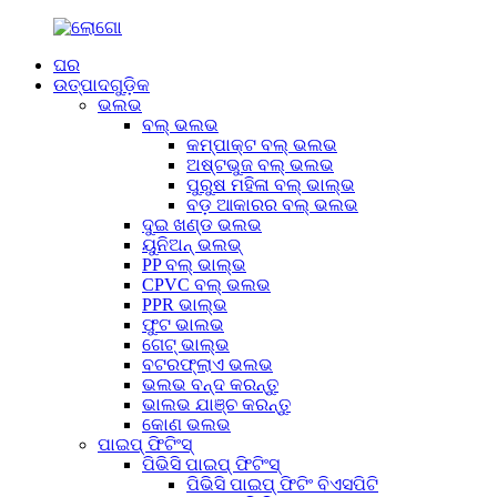
ଘର
ଉତ୍ପାଦଗୁଡ଼ିକ
ଭଲଭ
ବଲ୍ ଭଲଭ
କମ୍ପାକ୍ଟ ବଲ୍ ଭଲଭ
ଅଷ୍ଟଭୁଜ ବଲ୍ ଭଲଭ
ପୁରୁଷ ମହିଳା ବଲ୍ ଭାଲ୍ଭ
ବଡ଼ ଆକାରର ବଲ୍ ଭଲଭ
ଦୁଇ ଖଣ୍ଡ ଭଲଭ
ୟୁନିଅନ୍ ଭଲଭ୍
PP ବଲ୍ ଭାଲ୍ଭ
CPVC ବଲ୍ ଭଲଭ
PPR ଭାଲ୍ଭ
ଫୁଟ ଭାଲଭ
ଗେଟ୍ ଭାଲ୍ଭ
ବଟରଫ୍ଲାଏ ଭଲଭ
ଭଲଭ ବନ୍ଦ କରନ୍ତୁ
ଭାଲଭ ଯାଞ୍ଚ କରନ୍ତୁ
କୋଣ ଭଲଭ
ପାଇପ୍ ଫିଟିଂସ୍
ପିଭିସି ପାଇପ୍ ଫିଟିଂସ୍
ପିଭିସି ପାଇପ୍ ଫିଟିଂ ବିଏସପିଟି