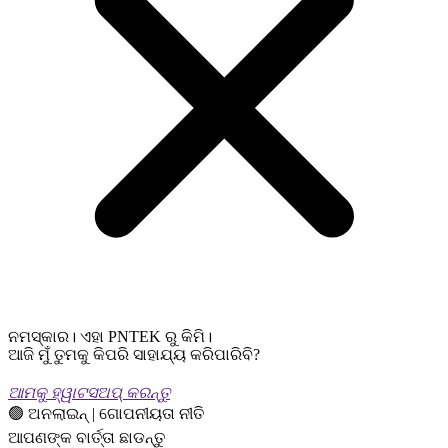
ନମସ୍କାର। ଏହା PNTEK ରୁ କିମି।
ଆଜି ମୁଁ ତୁମକୁ କିପରି ସାହାଯ୍ୟ କରିପାରିବି?
ଆମକୁ ହ୍ୱାଟସଅପ୍ କରନ୍ତୁ
🟢 ଅନଲାଇନ୍ | ଗୋପନୀୟତା ନୀତି
ଆପଣଙ୍କ ବାର୍ତ୍ତା ଛାଡନ୍ତୁ