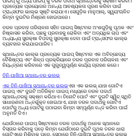
ପାଇପ୍ ରୁ ଅନ୍ୟ ପାଇପ୍ କୁ ତରଳ ପଦାର୍ଥ ସ୍ଥାନାନ୍ତରକୁ ସକ୍ଷମ କରିବା।
ପ୍ରତ୍ୟେକ ପ୍ରୟୋଗର ଅନନ୍ୟ ଆବଶ୍ୟକତା ପୂରଣ କରିବା ପାଇଁ
ଟ୍ରାନ୍ସଫର ଭାଲ୍ଭ ସୃଷ୍ଟି କରାଯାଏ। ସେଗୁଡ଼ିକ ମାନୁଆଲ୍, ସ୍ୱୟଂଚାଳିତ
କିମ୍ବା ଦୁଇଟିର ମିଶ୍ରଣ ହୋଇପାରେ।
ତରଳ ପ୍ରବାହ ପରିଚାଳନା ସହିତ ପାଇପ୍ ସିଷ୍ଟମର ଅଂଶଗୁଡ଼ିକୁ ପୃଥକ ଏବଂ
ନିଷ୍କାସନ କରିବା, ପଛକୁ ପ୍ରବାହକୁ ରୋକିବା ଏବଂ ଅତ୍ୟଧିକ ଚାପ ଏବଂ
ଅନ୍ୟାନ୍ୟ ସୁରକ୍ଷା ବିପଦରୁ ସୁରକ୍ଷା ଦେବା ପାଇଁ ଟ୍ରାନ୍ସଫର ଭାଲ୍ଭ
ବ୍ୟବହାର କରାଯାଇପାରିବ।
ସ୍ଥାନାନ୍ତର ଭାଲ୍ଭ ପ୍ରତ୍ୟେକ ପାଇପ୍ ସିଷ୍ଟମର ଏକ ଅବିଚ୍ଛେଦ୍ୟ
ବୈଶିଷ୍ଟ୍ୟ ଏବଂ ଶିଳ୍ପ ପ୍ରକ୍ରିୟାରେ ତରଳ ପ୍ରବାହ ପରିଚାଳନା ଏବଂ
ନିୟନ୍ତ୍ରଣ କରିବାରେ ଏକ ଗୁରୁତ୍ୱପୂର୍ଣ୍ଣ କାର୍ଯ୍ୟ ଗ୍ରହଣ କରେ।
ତିନି-ପାଖିଆ ସ୍ଥାନାନ୍ତର ଭଲଭ୍
ଏକ ତିନି-ପାଖିଆ ସ୍ଥାନାନ୍ତର ଭଲଭ୍
ଏହା ଏକ ଭଲଭ୍ ଯାହା ଗୋଟିଏ
ପାଇପ୍ ଏବଂ ଦୁଇଟି ଅତିରିକ୍ତ ପାଇପ୍ ମଧ୍ୟରେ ତରଳ ପଦାର୍ଥ
ସ୍ଥାନାନ୍ତରକୁ ସକ୍ଷମ କରିଥାଏ। ତିନୋଟି ପୋର୍ଟ ଏବଂ ଦୁଇଟି ସ୍ୱିଚ୍ ସ୍ଥିତି
ସାଧାରଣତଃ ଅନ୍ତର୍ଭୁକ୍ତ ହୋଇଥାଏ, ଯାହା ତରଳ ପଦାର୍ଥକୁ ଗୋଟିଏ
ପୋର୍ଟରୁ ଅନ୍ୟ ପୋର୍ଟକୁ ପଠାଇବା କିମ୍ବା ସମ୍ପୂର୍ଣ୍ଣ ବନ୍ଦ କରିବା ପାଇଁ
ଅନୁମତି ଦିଏ।
ଯେଉଁଠାରେ ପାଇପ୍ ସିଷ୍ଟମରେ ତରଳ ପଦାର୍ଥକୁ ଅନେକ ସ୍ଥାନରେ
ବିସ୍ତାର କରିବାକୁ ପଡ଼େ କିମ୍ବା ଯେଉଁଠାରେ ଦୁଇଟି ପୃଥକ ତରଳ ଧାରା
ଗୋଟିଏରେ ମିଶିବାକୁ ପଡ଼େ, ସେଠାରେ ତିନି-ପାଖିଆ ସ୍ଥାନାନ୍ତର ଭଲଭ୍