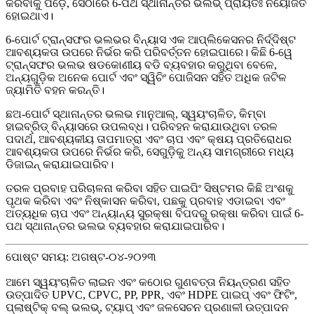
କରିବାକୁ ପଡ଼େ, ସେଠାରେ 6-ପଥ ସ୍ଥାନାନ୍ତର ଭଲଭ୍ ପ୍ରାୟତଃ ନିୟୋଜିତ
ହୋଇଥାଏ।
6-ପୋର୍ଟ ଟ୍ରାନ୍ସଫର ଭଲଭର ବିନ୍ୟାସ ଏକ ଆପ୍ଲିକେସନର ନିର୍ଦ୍ଦିଷ୍ଟ
ଆବଶ୍ୟକତା ଉପରେ ନିର୍ଭର କରି ପରିବର୍ତ୍ତନ ହୋଇପାରେ। କିଛି 6-ୱେ
ଟ୍ରାନ୍ସଫର ଭଲଭ ଷଡକୋଣୀୟ ବଡି ବ୍ୟବହାର କରୁଥିବା ବେଳେ,
ଅନ୍ୟଗୁଡ଼ିକ ଅନେକ ପୋର୍ଟ ଏବଂ ସ୍ୱିଚିଂ ପୋଜିସନ ସହିତ ଅଧିକ ଜଟିଳ
ଜ୍ୟାମିତି ବହନ କରନ୍ତି।
ଛଅ-ପୋର୍ଟ ସ୍ଥାନାନ୍ତର ଭଲଭ ମାନୁଆଲ୍, ସ୍ୱୟଂଚାଳିତ, କିମ୍ବା
ହାଇବ୍ରିଡ୍ ବିନ୍ୟାସରେ ଉପଲବ୍ଧ। ପରିବହନ କରାଯାଉଥିବା ତରଳ
ପଦାର୍ଥ, ଆବଶ୍ୟକୀୟ ତାପମାତ୍ରା ଏବଂ ଚାପ ଏବଂ କ୍ଷୟ ପ୍ରତିରୋଧର
ଆବଶ୍ୟକତା ଉପରେ ନିର୍ଭର କରି, ସେଗୁଡ଼ିକୁ ଅନ୍ୟ ସାମଗ୍ରୀରେ ମଧ୍ୟ
ଡିଜାଇନ୍ କରାଯାଇପାରିବ।
ତରଳ ପ୍ରବାହ ପରିଚାଳନା କରିବା ସହିତ ପାଇପିଂ ସିଷ୍ଟମର କିଛି ଅଂଶକୁ
ପୃଥକ କରିବା ଏବଂ ନିଷ୍କାସନ କରିବା, ପଛକୁ ପ୍ରବାହ ଏଡାଇବା ଏବଂ
ଅତ୍ୟଧିକ ଚାପ ଏବଂ ଅନ୍ୟାନ୍ୟ ସୁରକ୍ଷା ବିପଦରୁ ରକ୍ଷା କରିବା ପାଇଁ 6-
ପଥ ସ୍ଥାନାନ୍ତର ଭଲଭ ବ୍ୟବହାର କରାଯାଇପାରିବ।
ପୋଷ୍ଟ ସମୟ: ଅଗଷ୍ଟ-୦୪-୨୦୨୩
ଆମେ ସ୍ୱୟଂଚାଳିତ ଲାଇନ ଏବଂ କଠୋର ଗୁଣବତ୍ତା ନିୟନ୍ତ୍ରଣ ସହିତ
ଉତ୍ପାଦିତ UPVC, CPVC, PP, PPR, ଏବଂ HDPE ପାଇପ୍ ଏବଂ ଫିଟିଂ,
ପ୍ଲାଷ୍ଟିକ୍ ବଲ୍ ଭଲଭ୍, ଟ୍ୟାପ୍ ଏବଂ ଜଳସେଚନ ପ୍ରଣାଳୀ ଉତ୍ପାଦନ