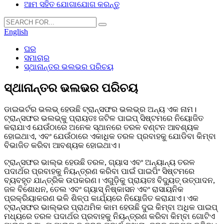
ଆମ ସହିତ ଯୋଗାଯୋଗ କରନ୍ତୁ
English
ଘର
ସମାଚାର
ସ୍ଥାନାନ୍ତର ଭଲଭର ପରିଚୟ
ସ୍ଥାନାନ୍ତର ଭଲଭର ପରିଚୟ
ଡାଇଭର୍ଟର ଭଲଭ୍ ହେଉଛି ଟ୍ରାନ୍ସଫର ଭଲଭ୍‌ର ଅନ୍ୟ ଏକ ନାମ।
ଟ୍ରାନ୍ସଫର ଭଲଭ୍‌କୁ ପ୍ରାୟତଃ ଜଟିଳ ପାଇପ୍ ସିଷ୍ଟମରେ ନିୟୋଜିତ
କରାଯାଏ ଯେଉଁଠାରେ ଅନେକ ସ୍ଥାନରେ ତରଳ ବଣ୍ଟନ ଆବଶ୍ୟକ
ହୋଇଥାଏ, ଏବଂ ଯେଉଁଠାରେ ଏକାଧିକ ତରଳ ପ୍ରବାହକୁ ଯୋଡିବା କିମ୍ବା
ବିଭାଜିତ କରିବା ଆବଶ୍ୟକ ହୋଇଥାଏ।
ଟ୍ରାନ୍ସଫର ଭାଲ୍ଭ ହେଉଛି ତରଳ, ଗ୍ୟାସ ଏବଂ ଅନ୍ୟାନ୍ୟ ତରଳ
ପଦାର୍ଥର ପ୍ରବାହକୁ ନିୟନ୍ତ୍ରଣ କରିବା ପାଇଁ ପାଇପିଂ ସିଷ୍ଟମରେ
ବ୍ୟବହୃତ ଯାନ୍ତ୍ରିକ ଉପକରଣ। ଏଗୁଡ଼ିକୁ ପ୍ରାୟତଃ ବିଦ୍ୟୁତ୍ ଉତ୍ପାଦନ,
ଜଳ ବିଶୋଧନ, ତେଲ ଏବଂ ଗ୍ୟାସ୍ ନିଷ୍କାସନ ଏବଂ ରାସାୟନିକ
ପ୍ରକ୍ରିୟାକରଣ ଭଳି ଶିଳ୍ପ କାର୍ଯ୍ୟରେ ନିୟୋଜିତ କରାଯାଏ। ଏକ
ଟ୍ରାନ୍ସଫର ଭାଲ୍ଭର ପ୍ରାଥମିକ କାମ ହେଉଛି ଦୁଇ କିମ୍ବା ଅଧିକ ପାଇପ୍
ମଧ୍ୟରେ ତରଳ ପଦାର୍ଥର ପ୍ରବାହକୁ ନିୟନ୍ତ୍ରଣ କରିବା କିମ୍ବା ଗୋଟିଏ